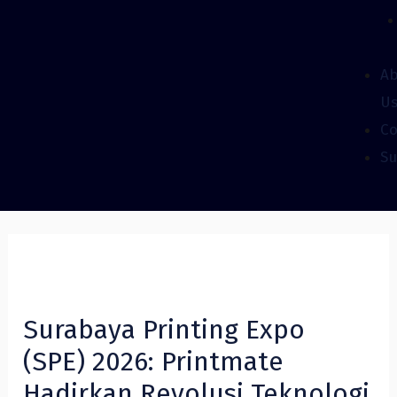
A
U
Co
Su
Surabaya Printing Expo
(SPE) 2026: Printmate
Hadirkan Revolusi Teknologi